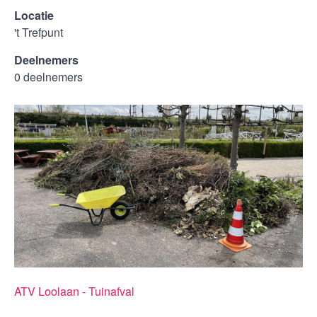
Locatie
't Trefpunt
Deelnemers
0 deelnemers
ATV Loolaan - Tuinafval