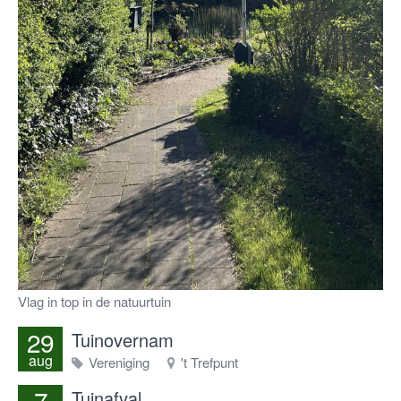
Vlag in top in de natuurtuin
29
Tuinovernam
aug
Vereniging
't Trefpunt
7
Tuinafval