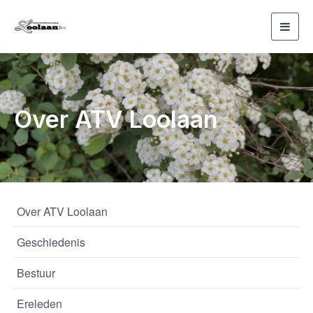
Toggl
navig
Over ATV Loolaan
Over ATV Loolaan
Geschiedenis
Bestuur
Ereleden