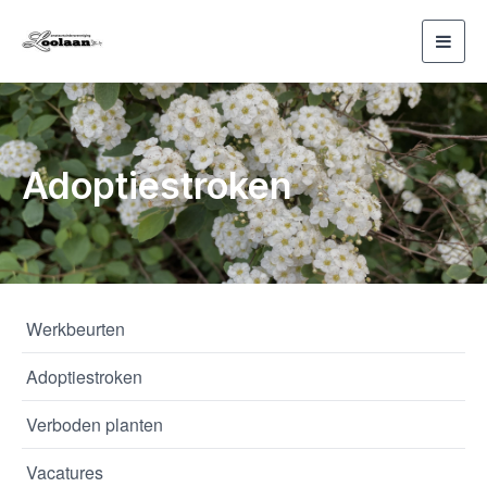
Toggl
navig
Adoptiestroken
Werkbeurten
Adoptiestroken
Verboden planten
Vacatures